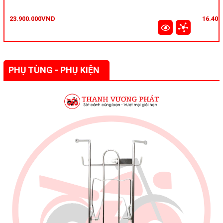
23.900.000VND
16.40
PHỤ TÙNG - PHỤ KIỆN