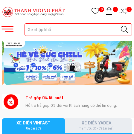
0
0
Miễn phí vận chuyển
Giao xe miễn phí tận nhà trên địa bàn tỉnh Bình Dương.
XE ĐIỆN VINFAST
XE ĐIỆN YADEA
Ưu Đãi 20%
Trả Trước 0Đ - 0% Lãi Suất