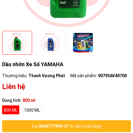
Dầu nhờn Xe Số YAMAHA
Thương hiệu:
Thanh Vương Phát
Mã sản phẩm:
90793AV40700
Liên hệ
Dung tích:
800 ml
800 ML
1000 ML
Gọi
0346777999
để tư vấn mua hàng