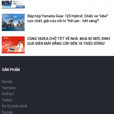
Đập hộp Yamaha Gear 125 Hybrid: Chiếc xe "vibe"
cực chất, giải cứu nỗi lo "hết pin - hết xăng"!
CÙNG YADEA CHỞ TẾT VỀ NHÀ: MUA XE MỚI, RINH
QUÀ ĐIỆN MÁY ĐẲNG CẤP ĐẾN 18 TRIỆU ĐỒNG!
SẢN PHẨM
Honda
Yamaha
VinFast
Yadea
Xe 50 phân khối
Suzuki