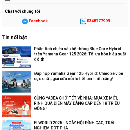
Chat với chúng tôi
Facebook
0348777999
Tin nổi bật
Phân tích chiều sâu hệ thống Blue Core Hybrid
trên Yamaha Gear 125 2026: Tối ưu hóa hiệu suất
đô thị
Đập hộp Yamaha Gear 125 Hybrid: Chiếc xe vibe
cực chất, giải cứu nỗi lo hết pin - hết xăng!
CÙNG YADEA CHỞ TẾT VỀ NHÀ: MUA XE MỚI,
RINH QUÀ ĐIỆN MÁY ĐẲNG CẤP ĐẾN 18 TRIỆU
ĐỒNG!
FI WORLD 2025 - NGÀY HỘI ĐỈNH CAO, TRẢI
NGHIỆM ĐỘT PHÁ