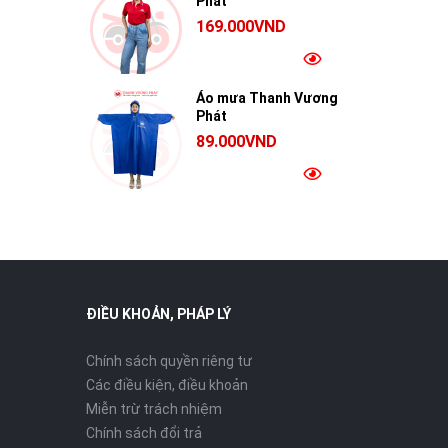
Phát
169.000VND
Áo mưa Thanh Vương
Phát
89.000VND
ĐIỀU KHOẢN, PHÁP LÝ
Chính sách quyền riêng tư
Các điều kiện, điều khoản
Miễn trừ trách nhiệm
Chính sách đổi trả