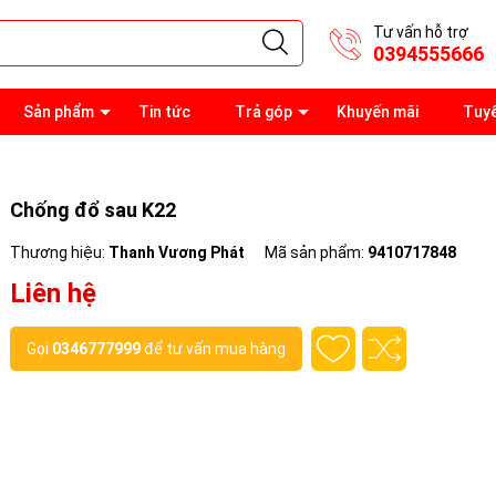
Tư vấn hỗ trợ
0394555666
Sản phẩm
Tin tức
Trả góp
Khuyến mãi
Tuy
Chống đổ sau K22
Thương hiệu:
Thanh Vương Phát
Mã sản phẩm:
9410717848
Liên hệ
Gọi
0346777999
để tư vấn mua hàng