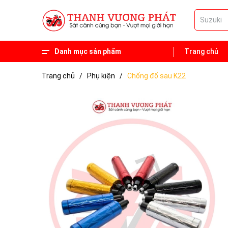
Danh mục sản phẩm
Trang chủ
Phụ tùng
Xe 50 phân khối
Trang chủ
/
Phụ kiện
/
Chống đổ sau K22