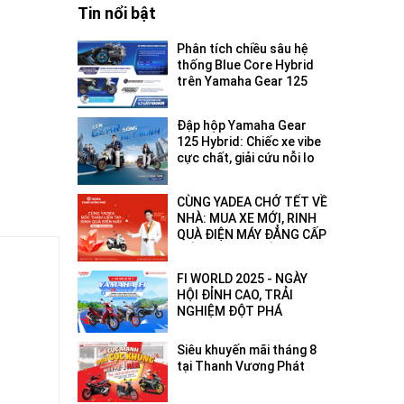
Tin nổi bật
Phân tích chiều sâu hệ
thống Blue Core Hybrid
trên Yamaha Gear 125
2026: Tối ưu hóa hiệu
suất đô thị
Đập hộp Yamaha Gear
125 Hybrid: Chiếc xe vibe
cực chất, giải cứu nỗi lo
hết pin - hết xăng!
CÙNG YADEA CHỞ TẾT VỀ
NHÀ: MUA XE MỚI, RINH
QUÀ ĐIỆN MÁY ĐẲNG CẤP
ĐẾN 18 TRIỆU ĐỒNG!
FI WORLD 2025 - NGÀY
HỘI ĐỈNH CAO, TRẢI
NGHIỆM ĐỘT PHÁ
Siêu khuyến mãi tháng 8
tại Thanh Vương Phát