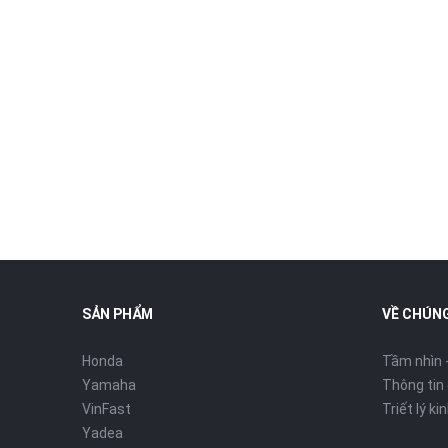
SẢN PHẨM
VỀ CHÚNG
Honda
Tầm nhìn 
Yamaha
Thông tin
VinFast
Triết lý k
Yadea