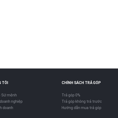
 TÔI
CHÍNH SÁCH TRẢ GÓP
- Sứ mệnh
Trả góp 0%
 doanh nghiệp
Trả góp không trả trước
inh doanh
Hướng dẫn mua trả góp