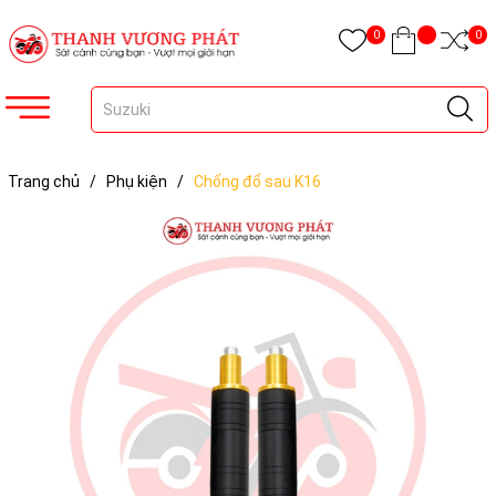
0
0
Trang chủ
/
Phụ kiện
/
Chống đổ sau K16