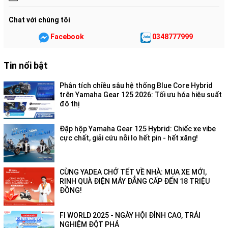
Chat với chúng tôi
Facebook
0348777999
Tin nổi bật
Phân tích chiều sâu hệ thống Blue Core Hybrid
trên Yamaha Gear 125 2026: Tối ưu hóa hiệu suất
đô thị
Đập hộp Yamaha Gear 125 Hybrid: Chiếc xe vibe
cực chất, giải cứu nỗi lo hết pin - hết xăng!
CÙNG YADEA CHỞ TẾT VỀ NHÀ: MUA XE MỚI,
RINH QUÀ ĐIỆN MÁY ĐẲNG CẤP ĐẾN 18 TRIỆU
ĐỒNG!
FI WORLD 2025 - NGÀY HỘI ĐỈNH CAO, TRẢI
NGHIỆM ĐỘT PHÁ