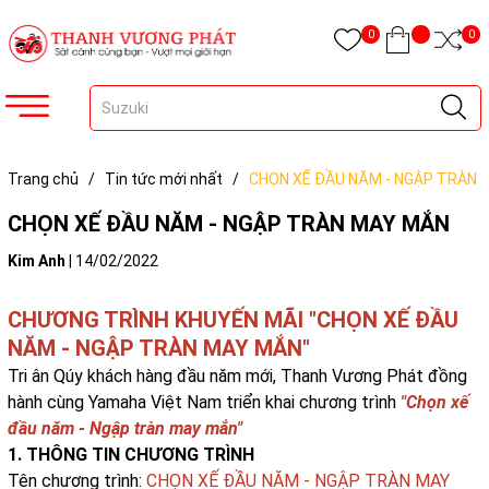
0
0
Trang chủ
/
Tin tức mới nhất
/
CHỌN XẾ ĐẦU NĂM - NGẬP TRÀN
MAY MẮN
CHỌN XẾ ĐẦU NĂM - NGẬP TRÀN MAY MẮN
Kim Anh
|
14/02/2022
CHƯƠNG TRÌNH KHUYẾN MÃI "CHỌN XẾ ĐẦU
NĂM - NGẬP TRÀN MAY MẮN"
Tri ân Qúy khách hàng đầu năm mới, Thanh Vương Phát đồng
hành cùng Yamaha Việt Nam triển khai chương trình
"Chọn xế
đầu năm - Ngập tràn may mắn"
1. THÔNG TIN CHƯƠNG TRÌNH
Tên chương trình:
CHỌN XẾ ĐẦU NĂM - NGẬP TRÀN MAY