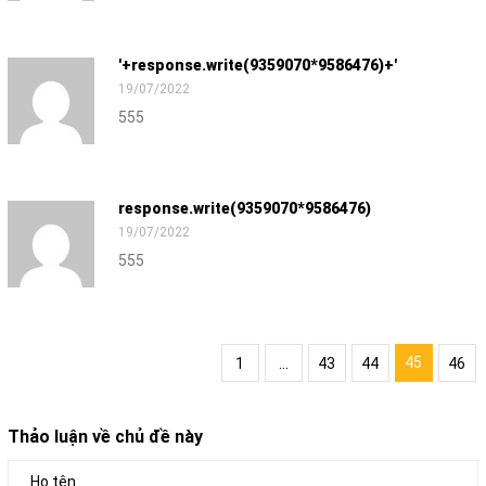
'+response.write(9359070*9586476)+'
19/07/2022
555
response.write(9359070*9586476)
19/07/2022
555
45
1
...
43
44
46
Thảo luận về chủ đề này