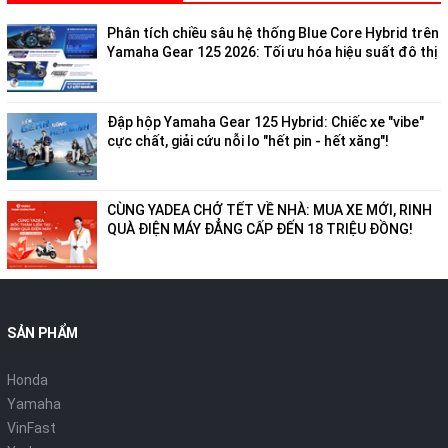
Phân tích chiều sâu hệ thống Blue Core Hybrid trên
Yamaha Gear 125 2026: Tối ưu hóa hiệu suất đô thị
Đập hộp Yamaha Gear 125 Hybrid: Chiếc xe "vibe"
cực chất, giải cứu nỗi lo "hết pin - hết xăng"!
CÙNG YADEA CHỞ TẾT VỀ NHÀ: MUA XE MỚI, RINH
QUÀ ĐIỆN MÁY ĐẲNG CẤP ĐẾN 18 TRIỆU ĐỒNG!
SẢN PHẨM
Honda
Yamaha
VinFast