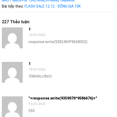
NHỚT MIỄN PHÍ" CHO KHÁCH HÀNG YAMAHA
Bài tiếp theo:
FLASH SALE 12.12 - ĐỒNG GIÁ 10K
227 Thảo luận:
1
19/07/2022
response.write(9282404*9658502)
1
19/07/2022
1DKnHcc3hrO
"+response.write(9359070*9586476)+"
19/07/2022
555