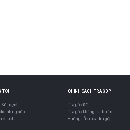
 TÔI
CHÍNH SÁCH TRẢ GÓP
- Sứ mệnh
Trả góp 0%
 doanh nghiệp
Trả góp không trả trước
inh doanh
Hướng dẫn mua trả góp