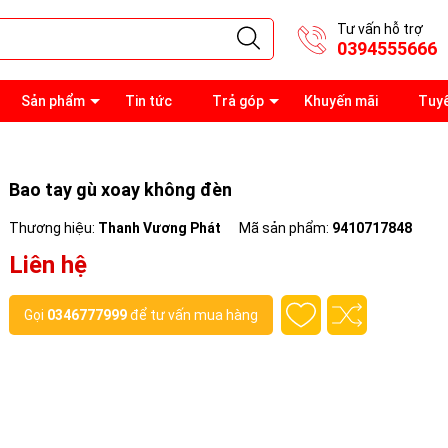
Tư vấn hỗ trợ
0394555666
Sản phẩm
Tin tức
Trả góp
Khuyến mãi
Tuy
Bao tay gù xoay không đèn
Thương hiệu:
Thanh Vương Phát
Mã sản phẩm:
9410717848
Liên hệ
Gọi
0346777999
để tư vấn mua hàng