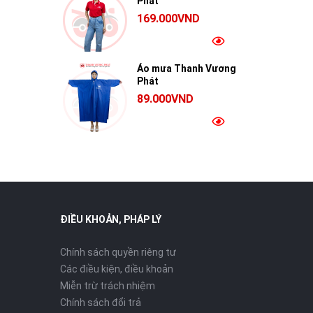
Phát
169.000VND
Áo mưa Thanh Vương
Phát
89.000VND
ĐIỀU KHOẢN, PHÁP LÝ
Chính sách quyền riêng tư
Các điều kiện, điều khoản
Miễn trừ trách nhiệm
Chính sách đổi trả