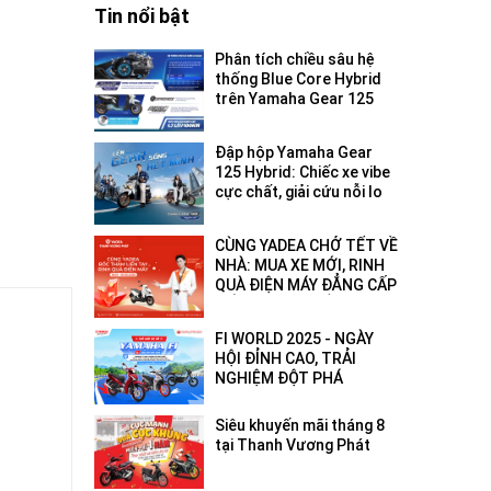
Tin nổi bật
Phân tích chiều sâu hệ
thống Blue Core Hybrid
trên Yamaha Gear 125
2026: Tối ưu hóa hiệu
suất đô thị
Đập hộp Yamaha Gear
125 Hybrid: Chiếc xe vibe
cực chất, giải cứu nỗi lo
hết pin - hết xăng!
CÙNG YADEA CHỞ TẾT VỀ
NHÀ: MUA XE MỚI, RINH
QUÀ ĐIỆN MÁY ĐẲNG CẤP
ĐẾN 18 TRIỆU ĐỒNG!
FI WORLD 2025 - NGÀY
HỘI ĐỈNH CAO, TRẢI
NGHIỆM ĐỘT PHÁ
Siêu khuyến mãi tháng 8
tại Thanh Vương Phát