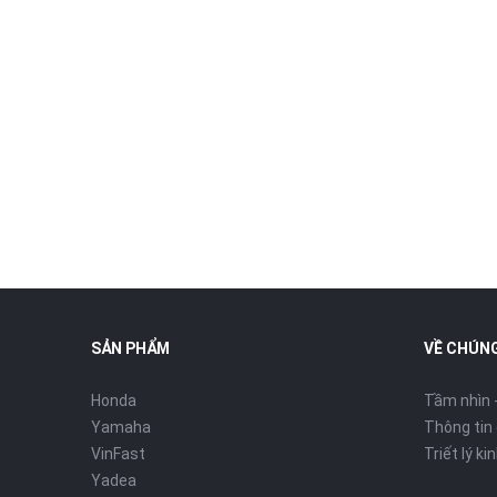
SẢN PHẨM
VỀ CHÚNG
Honda
Tầm nhìn 
Yamaha
Thông tin
VinFast
Triết lý k
Yadea