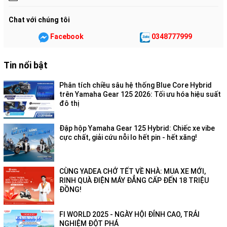
Chat với chúng tôi
Facebook
0348777999
Tin nổi bật
Phân tích chiều sâu hệ thống Blue Core Hybrid
trên Yamaha Gear 125 2026: Tối ưu hóa hiệu suất
đô thị
Đập hộp Yamaha Gear 125 Hybrid: Chiếc xe vibe
cực chất, giải cứu nỗi lo hết pin - hết xăng!
CÙNG YADEA CHỞ TẾT VỀ NHÀ: MUA XE MỚI,
RINH QUÀ ĐIỆN MÁY ĐẲNG CẤP ĐẾN 18 TRIỆU
ĐỒNG!
FI WORLD 2025 - NGÀY HỘI ĐỈNH CAO, TRẢI
NGHIỆM ĐỘT PHÁ