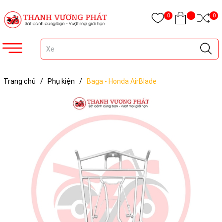
0
0
Trang chủ
/
Phụ kiện
/
Baga - Honda AirBlade