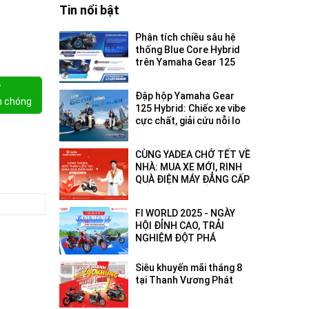
Tin nổi bật
Phân tích chiều sâu hệ
thống Blue Core Hybrid
trên Yamaha Gear 125
2026: Tối ưu hóa hiệu
suất đô thị
Y
Đập hộp Yamaha Gear
h chóng
125 Hybrid: Chiếc xe vibe
cực chất, giải cứu nỗi lo
hết pin - hết xăng!
CÙNG YADEA CHỞ TẾT VỀ
NHÀ: MUA XE MỚI, RINH
QUÀ ĐIỆN MÁY ĐẲNG CẤP
ĐẾN 18 TRIỆU ĐỒNG!
FI WORLD 2025 - NGÀY
HỘI ĐỈNH CAO, TRẢI
NGHIỆM ĐỘT PHÁ
Siêu khuyến mãi tháng 8
tại Thanh Vương Phát