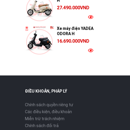
H
27.490.000VND
Xe máy điện YADEA
ODORA H
16.690.000VND
ĐIỀU KHOẢN, PHÁP LÝ
Chính sách quyền riêng tư
Các điều kiện, điều khoản
Miễn trừ trách nhiệm
Chính sách đổi trả