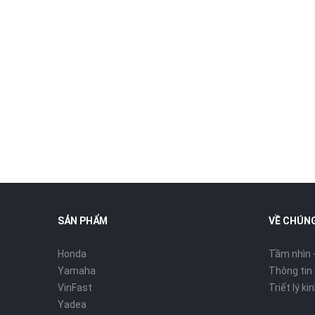
SẢN PHẨM
VỀ CHÚNG
Honda
Tầm nhìn 
Yamaha
Thông tin
VinFast
Triết lý k
Yadea