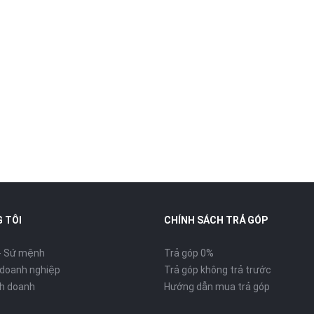
 TÔI
CHÍNH SÁCH TRẢ GÓP
- Sứ mệnh
Trả góp 0%
 doanh nghiệp
Trả góp không trả trước
inh doanh
Hướng dẫn mua trả góp