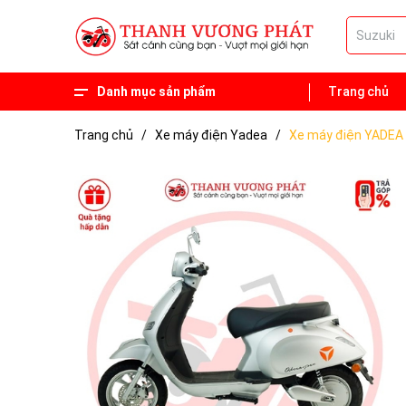
Danh mục sản phẩm
Trang chủ
Phụ tùng
Xe 50 phân khối
Trang chủ
/
Xe máy điện Yadea
/
Xe máy điện YADE