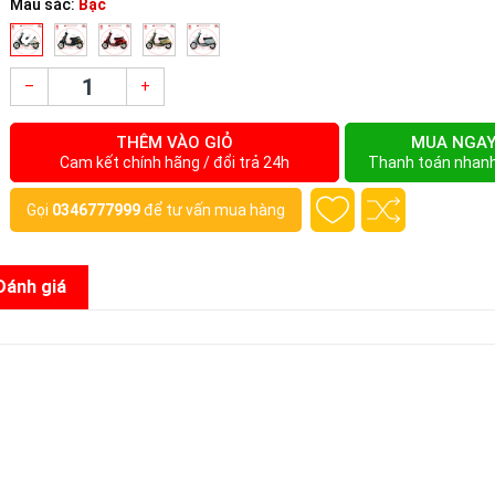
Màu sắc:
Bạc
–
+
THÊM VÀO GIỎ
MUA NGA
Cam kết chính hãng / đổi trả 24h
Thanh toán nhan
Gọi
0346777999
để tư vấn mua hàng
Đánh giá