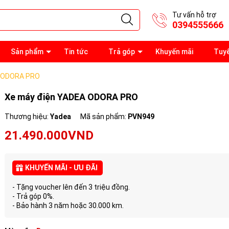
Tư vấn hỗ trợ
0394555666
Sản phẩm
Tin tức
Trả góp
Khuyến mãi
Tuy
A ODORA PRO
Xe máy điện YADEA ODORA PRO
Thương hiệu:
Yadea
Mã sản phẩm:
PVN949
21.490.000VND
KHUYẾN MÃI - ƯU ĐÃI
- Tặng voucher lên đến 3 triệu đồng.
- Trả góp 0%.
- Bảo hành 3 năm hoặc 30.000 km.