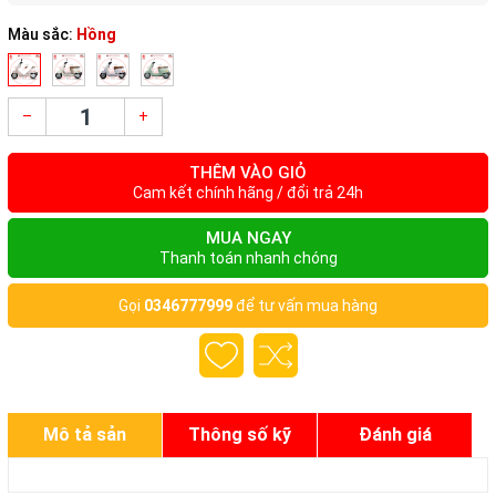
Màu sắc:
Hồng
–
+
THÊM VÀO GIỎ
Cam kết chính hãng / đổi trả 24h
MUA NGAY
Thanh toán nhanh chóng
Gọi
0346777999
để tư vấn mua hàng
Mô tả sản
Thông số kỹ
Đánh giá
phẩm
thuật