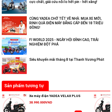
cực chất, giải cứu nỗi lo hết pin - hết xăng!
CÙNG YADEA CHỞ TẾT VỀ NHÀ: MUA XE MỚI,
RINH QUÀ ĐIỆN MÁY ĐẲNG CẤP ĐẾN 18 TRIỆU
ĐỒNG!
FI WORLD 2025 - NGÀY HỘI ĐỈNH CAO, TRẢI
NGHIỆM ĐỘT PHÁ
Siêu khuyến mãi tháng 8 tại Thanh Vương Phát
Sản phẩm tương tự
Xe máy điện YADEA VELAX PLUS
38.990.000VND