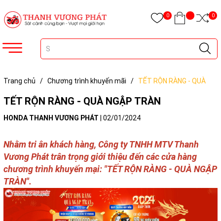
0
0
Trang chủ
/
Chương trình khuyến mãi
/
TẾT RỘN RÀNG - QUÀ
NGẬP TRÀN
TẾT RỘN RÀNG - QUÀ NGẬP TRÀN
HONDA THANH VƯƠNG PHÁT
|
02/01/2024
Nhằm tri ân khách hàng, Công ty TNHH MTV Thanh
Vương Phát trân trọng giới thiệu đến các cửa hàng
chương trình khuyến mại: "TẾT RỘN RÀNG - QUÀ NGẬP
TRÀN".