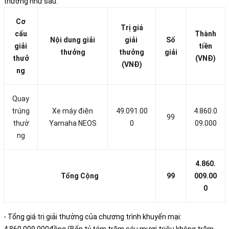
thưởng như sau:
Cơ
Trị giá
cấu
Thành
Nội dung giải
giải
Số
giải
tiền
thưởng
thưởng
giải
thưở
(VNĐ)
(VNĐ)
ng
Quay
trúng
Xe máy điện
49.091.00
4.860.0
99
thưở
Yamaha NEOS
0
09.000
ng
4.860.
Tổng Cộng
99
009.00
0
- Tổng giá trị giải thưởng của chương trình khuyến mại: