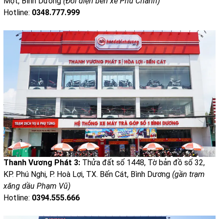
Một, Bình Dương
(Đối diện bến xe Phú Chánh)
Hotline:
0348.777.999
Thanh Vương Phát 3:
Thửa đất số 1448, Tờ bản đồ số 32,
KP. Phú Nghị, P. Hoà Lợi, TX. Bến Cát, Bình Dương
(gần trạm
xăng dầu Phạm Vũ)
Hotline:
0394.555.666