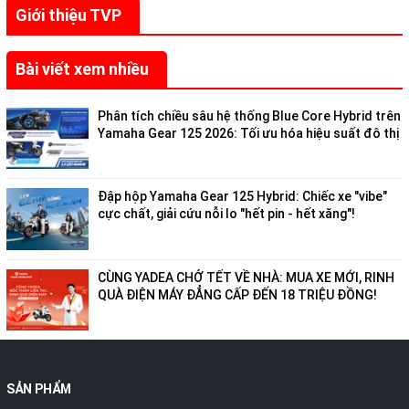
Giới thiệu TVP
Bài viết xem nhiều
Phân tích chiều sâu hệ thống Blue Core Hybrid trên
Yamaha Gear 125 2026: Tối ưu hóa hiệu suất đô thị
Đập hộp Yamaha Gear 125 Hybrid: Chiếc xe "vibe"
cực chất, giải cứu nỗi lo "hết pin - hết xăng"!
CÙNG YADEA CHỞ TẾT VỀ NHÀ: MUA XE MỚI, RINH
QUÀ ĐIỆN MÁY ĐẲNG CẤP ĐẾN 18 TRIỆU ĐỒNG!
SẢN PHẨM