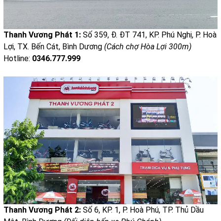
Thanh Vương Phát 1:
Số 359, Đ. ĐT 741, KP. Phú Nghị, P. Hoà
Lợi, TX. Bến Cát, Bình Dương
(Cách chợ Hòa Lợi 300m)
Hotline:
0346.777.999
Thanh Vương Phát 2:
Số 6, KP. 1, P. Hoà Phú, TP. Thủ Dầu