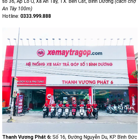
số 36, Ấp Lồ Ồ, Xã An Tây, TX. Bến Cát, Bình Dương
(cách chợ
An Tây 100m)
Hotline:
0333.999.888
Thanh Vương Phát 6:
Số 16, Đường Nguyễn Du, KP. Bình Đức