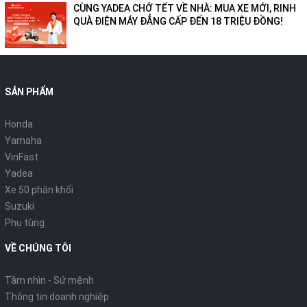
CÙNG YADEA CHỞ TẾT VỀ NHÀ: MUA XE MỚI, RINH
QUÀ ĐIỆN MÁY ĐẲNG CẤP ĐẾN 18 TRIỆU ĐỒNG!
SẢN PHẨM
Honda
Yamaha
VinFast
Yadea
Xe 50 phân khối
Suzuki
Phụ tùng
VỀ CHÚNG TÔI
Tầm nhìn - Sứ mệnh
Thông tin doanh nghiệp