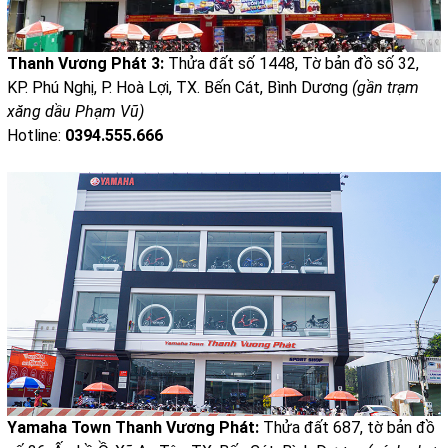
Thanh Vương Phát 3:
Thửa đất số 1448, Tờ bản đồ số 32,
KP. Phú Nghị, P. Hoà Lợi, TX. Bến Cát, Bình Dương
(gần trạm
xăng dầu Phạm Vũ)
Hotline:
0394.555.666
Yamaha Town Thanh Vương Phát:
Thửa đất 687, tờ bản đồ