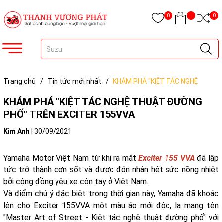
0
0
Trang chủ
/
Tin tức mới nhất
/
KHÁM PHÁ "KIỆT TÁC NGHỆ
THUẬT ĐƯỜNG PHỐ" TRÊN EXCITER 155VVA
KHÁM PHÁ "KIỆT TÁC NGHỆ THUẬT ĐƯỜNG
PHỐ" TRÊN EXCITER 155VVA
Kim Anh
|
30/09/2021
Yamaha Motor Việt Nam từ khi ra mắt
Exciter 155 VVA
đã lập
tức trở thành cơn sốt và được đón nhận hết sức nồng nhiệt
bởi cộng đồng yêu xe côn tay ở Việt Nam.
Và điểm chú ý đặc biệt trong thời gian này, Yamaha đã khoác
lên cho Exciter 155VVA một màu áo mới độc, lạ mang tên
"Master Art of Street - Kiệt tác nghệ thuật đường phố" với