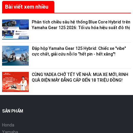
Bài viết xem nhiều
Phân tích chiều sâu hệ thống Blue Core Hybrid trên
Yamaha Gear 125 2026: Tối ưu hóa hiệu suất đô thị
Đập hộp Yamaha Gear 125 Hybrid: Chiếc xe "vibe"
cực chất, giải cứu nỗi lo "hết pin - hết xăng"!
CÙNG YADEA CHỞ TẾT VỀ NHÀ: MUA XE MỚI, RINH
QUÀ ĐIỆN MÁY ĐẲNG CẤP ĐẾN 18 TRIỆU ĐỒNG!
SẢN PHẨM
Honda
Yamaha