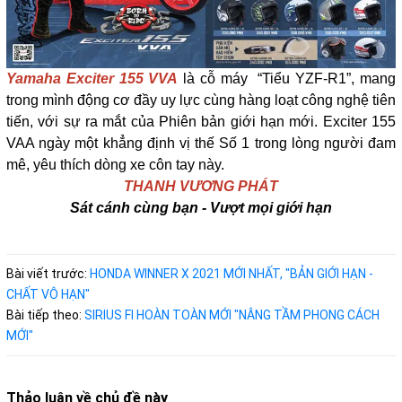
Yamaha Exciter 155 VVA
là cỗ máy “Tiểu YZF-R1”, mang
trong mình động cơ đầy uy lực cùng hàng loạt công nghệ tiên
tiến, với sự ra mắt của Phiên bản giới hạn mới. Exciter 155
VAA ngày một khẳng định vị thế Số 1 trong lòng người đam
mê, yêu thích dòng xe côn tay
này.
THANH VƯƠNG PHÁT
Sát cánh cùng bạn - Vượt mọi giới hạn
Bài viết trước:
HONDA WINNER X 2021 MỚI NHẤT, "BẢN GIỚI HẠN -
CHẤT VÔ HẠN"
Bài tiếp theo:
SIRIUS FI HOÀN TOÀN MỚI "NÂNG TẦM PHONG CÁCH
MỚI"
Thảo luận về chủ đề này