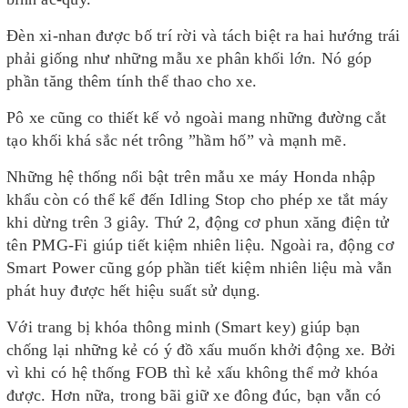
Đèn xi-nhan được bố trí rời và tách biệt ra hai hướng trái
phải giống như những mẫu xe phân khối lớn. Nó góp
phần tăng thêm tính thể thao cho xe.
Pô xe cũng co thiết kế vỏ ngoài mang những đường cắt
tạo khối khá sắc nét trông ”hầm hố” và mạnh mẽ.
Những hệ thống nổi bật trên mẫu xe máy Honda nhập
khẩu còn có thể kể đến Idling Stop cho phép xe tắt máy
khi dừng trên 3 giây. Thứ 2, động cơ phun xăng điện tử
tên PMG-Fi giúp tiết kiệm nhiên liệu. Ngoài ra, động cơ
Smart Power cũng góp phần tiết kiệm nhiên liệu mà vẫn
phát huy được hết hiệu suất sử dụng.
Với trang bị khóa thông minh (Smart key) giúp bạn
chống lại những kẻ có ý đồ xấu muốn khởi động xe. Bởi
vì khi có hệ thống FOB thì kẻ xấu không thể mở khóa
được. Hơn nữa, trong bãi giữ xe đông đúc, bạn vẫn có