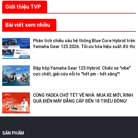
Giới thiệu TVP
Bài viết xem nhiều
Phân tích chiều sâu hệ thống Blue Core Hybrid trên
Yamaha Gear 125 2026: Tối ưu hóa hiệu suất đô thị
Đập hộp Yamaha Gear 125 Hybrid: Chiếc xe "vibe"
cực chất, giải cứu nỗi lo "hết pin - hết xăng"!
CÙNG YADEA CHỞ TẾT VỀ NHÀ: MUA XE MỚI, RINH
QUÀ ĐIỆN MÁY ĐẲNG CẤP ĐẾN 18 TRIỆU ĐỒNG!
SẢN PHẨM