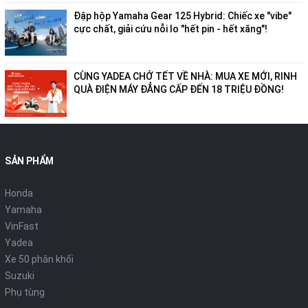
Đập hộp Yamaha Gear 125 Hybrid: Chiếc xe "vibe"
cực chất, giải cứu nỗi lo "hết pin - hết xăng"!
CÙNG YADEA CHỞ TẾT VỀ NHÀ: MUA XE MỚI, RINH
QUÀ ĐIỆN MÁY ĐẲNG CẤP ĐẾN 18 TRIỆU ĐỒNG!
SẢN PHẨM
Honda
Yamaha
VinFast
Yadea
Xe 50 phân khối
Suzuki
Phụ tùng