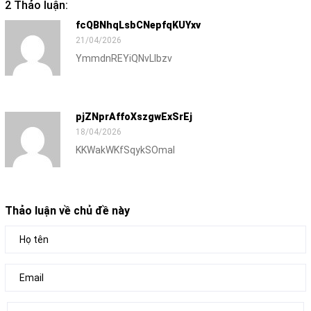
2 Thảo luận:
fcQBNhqLsbCNepfqKUYxv
21/04/2026
YmmdnREYiQNvLlbzv
pjZNprAffoXszgwExSrEj
18/04/2026
KKWakWKfSqykSOmal
Thảo luận về chủ đề này