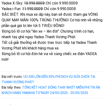
Yadea X-Sky: 1̵0̵.̵9̵9̵0̵.̵0̵0̵0̵Đ̵ Chỉ còn 9.990.000Đ
Yadea i-Fun: 1̵1̵.̵9̵9̵0̵.̵0̵0̵0̵Đ̵ Chỉ còn 9.990.000Đ
ĐẶC BIỆT: Khi mua xe dịp này, bạn sẽ được tham gia VÒNG
QUAY MAY MẮN 100% TRÚNG THƯỞNG! Cơ hội rinh về những
phần quà giá trị lên tới 5 TRIỆU ĐỒNG!
Đừng bỏ lỡ cơ hội "lên xe – lên đời". Chương trình có hạn,
nhanh tay ghé ngay Yadea Thanh Vương Phát.
Tất cả giải thưởng sẽ được trao trực tiếp tại Yadea Thanh
Vương Phát khi khách hàng mua xe.
Đừng bỏ lỡ cơ hội đón hè vui vẻ cùng chiếc xe điện YADEA
mới!
Bài viết trước:
ƯU ĐÃI LỚN ĐẾN 30% PHÍ DỊCH VỤ SỬA CHỮA TẠI
THANH VƯƠNG PHÁT!
Bài tiếp theo:
TỔNG KẾT HOẠT ĐỘNG THAY NHỚT MIỄN PHÍ TRI ÂN
KHÁCH HÀNG YAMAHA TỪ NGÀY 24/05/2025 - 25/05/2025