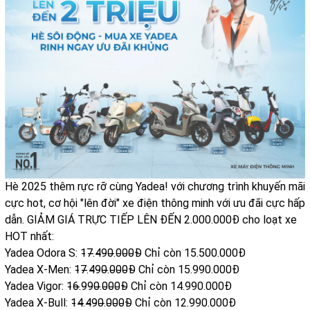
Hè 2025 thêm rực rỡ cùng Yadea! với chương trình khuyến mãi
cực hot, cơ hội "lên đời" xe điện thông minh với ưu đãi cực hấp
dẫn. GIẢM GIÁ TRỰC TIẾP LÊN ĐẾN 2.000.000Đ cho loạt xe
HOT nhất:
Yadea Odora S: 1̵7̵.̵4̵9̵0̵.̵0̵0̵0̵Đ̵ Chỉ còn 15.500.000Đ
Yadea X-Men: 1̵7̵.̵4̵9̵0̵.̵0̵0̵0̵Đ̵ Chỉ còn 15.990.000Đ
Yadea Vigor: 1̵6̵.̵9̵9̵0̵.̵0̵0̵0̵Đ̵ Chỉ còn 14.990.000Đ
Yadea X-Bull: 1̵4̵.̵4̵9̵0̵.̵0̵0̵0̵Đ̵ Chỉ còn 12.990.000Đ