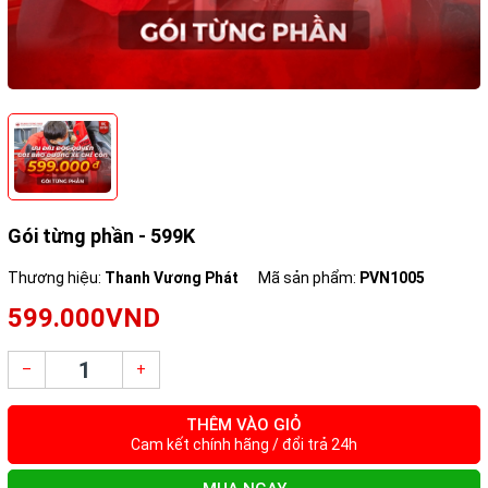
Gói từng phần - 599K
Thương hiệu:
Thanh Vương Phát
Mã sản phẩm:
PVN1005
599.000VND
–
+
THÊM VÀO GIỎ
Cam kết chính hãng / đổi trả 24h