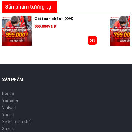
Sản phẩm tương tự
Gói toàn phần - 999K
999.000VND
SẢN PHẨM
Honda
Yamaha
VinFast
Yadea
Xe 50 phân khối
Suzuki