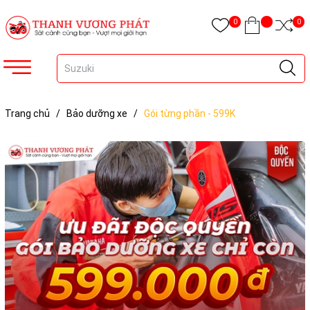
0
0
Trang chủ
/
Bảo dưỡng xe
/
Gói từng phần - 599K