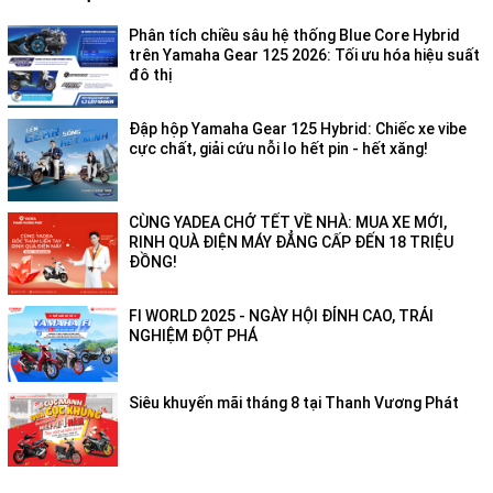
Phân tích chiều sâu hệ thống Blue Core Hybrid
trên Yamaha Gear 125 2026: Tối ưu hóa hiệu suất
đô thị
Đập hộp Yamaha Gear 125 Hybrid: Chiếc xe vibe
cực chất, giải cứu nỗi lo hết pin - hết xăng!
CÙNG YADEA CHỞ TẾT VỀ NHÀ: MUA XE MỚI,
RINH QUÀ ĐIỆN MÁY ĐẲNG CẤP ĐẾN 18 TRIỆU
ĐỒNG!
FI WORLD 2025 - NGÀY HỘI ĐỈNH CAO, TRẢI
NGHIỆM ĐỘT PHÁ
Siêu khuyến mãi tháng 8 tại Thanh Vương Phát