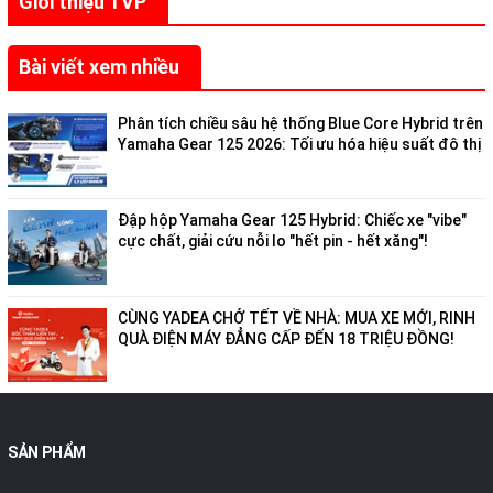
Giới thiệu TVP
Bài viết xem nhiều
Phân tích chiều sâu hệ thống Blue Core Hybrid trên
Yamaha Gear 125 2026: Tối ưu hóa hiệu suất đô thị
Đập hộp Yamaha Gear 125 Hybrid: Chiếc xe "vibe"
cực chất, giải cứu nỗi lo "hết pin - hết xăng"!
CÙNG YADEA CHỞ TẾT VỀ NHÀ: MUA XE MỚI, RINH
QUÀ ĐIỆN MÁY ĐẲNG CẤP ĐẾN 18 TRIỆU ĐỒNG!
SẢN PHẨM