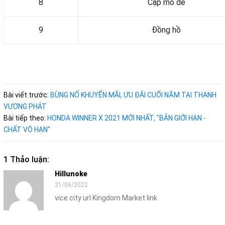
8
Cặp mỏ dè
9
Đồng hồ
Bài viết trước:
BÙNG NỔ KHUYẾN MÃI, ƯU ĐÃI CUỐI NĂM TẠI THANH
VƯƠNG PHÁT
Bài tiếp theo:
HONDA WINNER X 2021 MỚI NHẤT, "BẢN GIỚI HẠN -
CHẤT VÔ HẠN"
1 Thảo luận:
Hillunoke
21/06/2022
vice city url Kingdom Market link