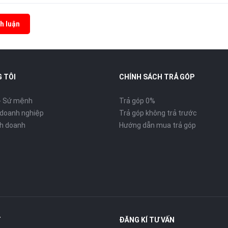
h luận
 TÔI
CHÍNH SÁCH TRẢ GÓP
- Sứ mệnh
Trả góp 0%
 doanh nghiệp
Trả góp không trả trước
inh doanh
Hướng dẫn mua trả góp
T
ĐĂNG KÍ TƯ VẤN