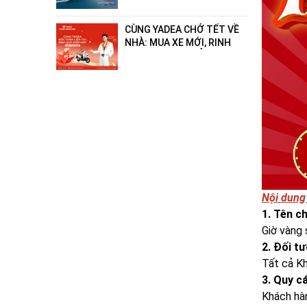
- hết xăng"!
CÙNG YADEA CHỞ TẾT VỀ
NHÀ: MUA XE MỚI, RINH
QUÀ ĐIỆN MÁY ĐẲNG CẤP
ĐẾN 18 TRIỆU ĐỒNG!
Nội dung 
1. Tên c
Giờ vàng 
2. Đối t
Tất cả K
3. Quy c
Khách hàn