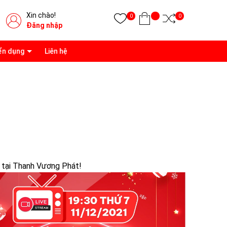
Xin chào!
0
0
Đăng nhập
ển dụng
Liên hệ
t tại Thanh Vương Phát!