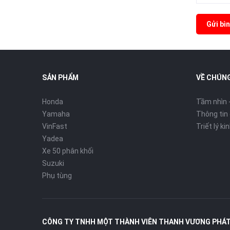
Gửi bìn
SẢN PHẨM
VỀ CHÚNG
Honda
Tầm nhìn 
Yamaha
Thông tin
VinFast
Triết lý k
Yadea
Xe 50 phân khối
Suzuki
Phụ tùng
CÔNG TY TNHH MỘT THÀNH VIÊN THANH VƯƠNG PHÁ