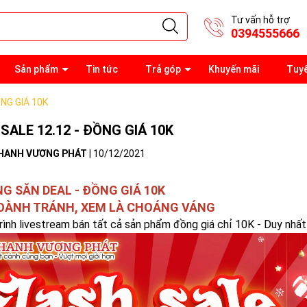
Tư vấn hỗ trợ
0394555666
Sản phẩm
Tin tức
Trả góp
Khuyến mãi
Tuy
ỒNG GIÁ 10K
SALE 12.12 - ĐỒNG GIÁ 10K
HANH VƯƠNG PHÁT
|
10/12/2021
NG SĂN DEAL - ĐỒNG GIÁ 10K
OÀNH TRÁNH, XEM LÀ CHOÁNG VÁNG
ình livestream bán tất cả sản phẩm đồng giá chỉ 10K - Duy nhấ