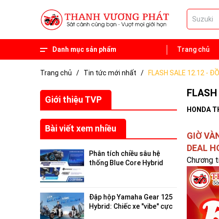
Danh mục sản phẩm
Trang chủ
Phụ tùng
Xe 50 phân khối
Trang chủ
/
Tin tức mới nhất
/
FLASH SALE 12.12 - Đ
FLASH 
Giới thiệu TVP
HONDA T
Bài viết xem nhiều
GIỜ VÀ
DEAL H
Phân tích chiều sâu hệ
Chương tr
thống Blue Core Hybrid
trên Yamaha Gear 125
2026: Tối ưu hóa hiệu suất
đô thị
Đập hộp Yamaha Gear 125
Hybrid: Chiếc xe "vibe" cực
chất, giải cứu nỗi lo "hết pin