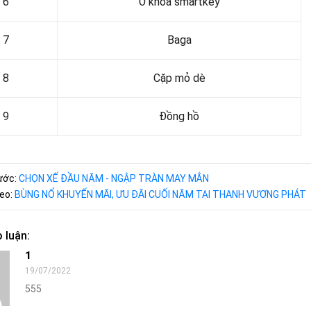
6
Ổ khóa smartkey
7
Baga
8
Cặp mỏ dè
9
Đồng hồ
rước:
CHỌN XẾ ĐẦU NĂM - NGẬP TRÀN MAY MẮN
heo:
BÙNG NỔ KHUYẾN MÃI, ƯU ĐÃI CUỐI NĂM TẠI THANH VƯƠNG PHÁT
 luận:
1
19/07/2022
555