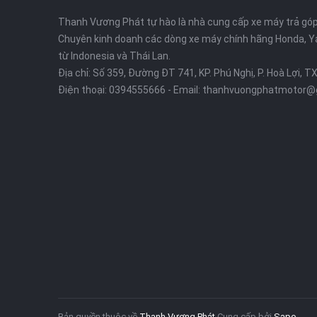
Thanh Vương Phát tự hào là nhà cung cấp xe máy trả góp 
Chuyên kinh doanh các dòng xe máy chính hãng Honda, Y
từ Indonesia và Thái Lan.
Địa chỉ: Số 359, Đường ĐT 741, KP. Phú Nghị, P. Hoà Lợi, T
Điện thoại:
0394555666
- Email:
thanhvuongphatmotor@
Bản quyền thuộc về
Thanh Vương Phát
Cung cấp bởi
Sapo