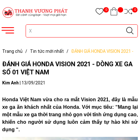
0
0
Trang chủ
/
Tin tức mới nhất
/
ĐÁNH GIÁ HONDA VISION 2021 -
DÒNG XE GA SỐ 01 VIỆT NAM
ĐÁNH GIÁ HONDA VISION 2021 - DÒNG XE GA
SỐ 01 VIỆT NAM
Kim Anh
|
13/09/2021
Honda Việt Nam vừa cho ra mắt Vision 2021, đây là mẫu
xe ga ăn khách nhất của Honda. Với mục tiêu: “Mang lại
một mẫu xe ga thời trang nhỏ gọn với tính ứng dụng cao,
khiến cho người sử dụng luôn cảm thấy tự hào khi sử
dụng “.