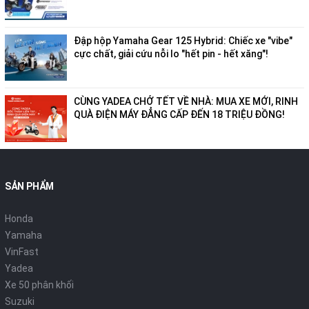
Đập hộp Yamaha Gear 125 Hybrid: Chiếc xe "vibe"
cực chất, giải cứu nỗi lo "hết pin - hết xăng"!
CÙNG YADEA CHỞ TẾT VỀ NHÀ: MUA XE MỚI, RINH
QUÀ ĐIỆN MÁY ĐẲNG CẤP ĐẾN 18 TRIỆU ĐỒNG!
SẢN PHẨM
Honda
Yamaha
VinFast
Yadea
Xe 50 phân khối
Suzuki