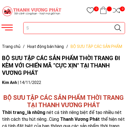
0
0
Trang chủ
/
Hoạt động bán hàng
/
BỘ SƯU TẬP CÁC SẢN PHẨM
THỜI TRANG ĐI KÈM VỚI CHIẾN MÃ "CỰC XỊN" TẠI THANH VƯƠNG
BỘ SƯU TẬP CÁC SẢN PHẨM THỜI TRANG ĐI
PHÁT
KÈM VỚI CHIẾN MÃ "CỰC XỊN" TẠI THANH
VƯƠNG PHÁT
Kim Anh
|
14/11/2022
BỘ SƯU TẬP CÁC SẢN PHẨM THỜI TRANG
TẠI THANH VƯƠNG PHÁT
Thời trang_là những
nét cá tính riêng biệt để tạo nhiều nét
tính cách thu hút riêng...Cùng
Thanh Vương Phát
thể hiện nét
cá tính đặt biệt của bạn thông qua các sản phẩm thời trang