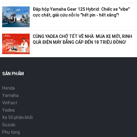
Đập hộp Yamaha Gear 125 Hybrid: Chiếc xe "vibe"
cực chất, giải cứu nỗi lo "hết pin - hết xăng"!
CÙNG YADEA CHỞ TẾT VỀ NHÀ: MUA XE MỚI, RINH
QUÀ ĐIỆN MÁY ĐẲNG CẤP ĐẾN 18 TRIỆU ĐỒNG!
SẢN PHẨM
Honda
Yamaha
VinFast
Yadea
Xe 50 phân khối
Suzuki
Phụ tùng