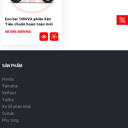
Exciter 155VVA phiên bản
Tiêu chuẩn hoàn toàn mới
2023
48.500.000VND
SẢN PHẨM
Honda
Yamaha
VinFast
Yadea
Xe 50 phân khối
Suzuki
Phụ tùng