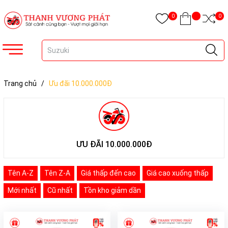
0
0
Trang chủ
/
Ưu đãi 10.000.000Đ
ƯU ĐÃI 10.000.000Đ
Tên A-Z
Tên Z-A
Giá thấp đến cao
Giá cao xuống thấp
Mới nhất
Cũ nhất
Tồn kho giảm dần