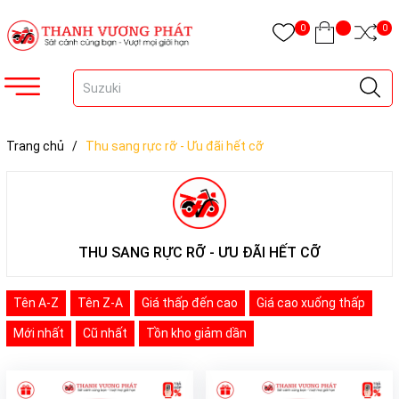
0
0
Trang chủ
/
Thu sang rực rỡ - Ưu đãi hết cỡ
THU SANG RỰC RỠ - ƯU ĐÃI HẾT CỠ
Tên A-Z
Tên Z-A
Giá thấp đến cao
Giá cao xuống thấp
Mới nhất
Cũ nhất
Tồn kho giảm dần